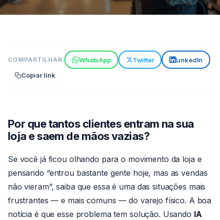
TECNOLOGIA
WhatsApp
Twitter
LinkedIn
COMPARTILHAR:
IA para varejo: descubra por
Copiar link
que clientes saem sem
comprar
6 min de leitura
30 de jun de 2026
Por
Por que tantos clientes entram na sua
Claude
loja e saem de mãos vazias?
Se você já ficou olhando para o movimento da loja e
pensando “entrou bastante gente hoje, mas as vendas
não vieram”, saiba que essa é uma das situações mais
frustrantes — e mais comuns — do varejo físico. A boa
notícia é que esse problema tem solução. Usando
IA