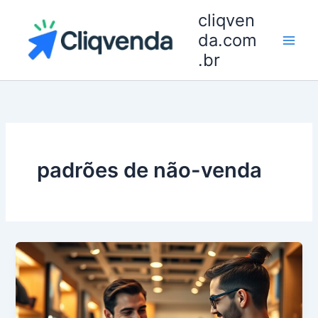
Ir
cliqven
para
da.com
o
.br
conteúdo
padrões de não-venda