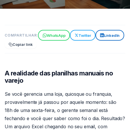
TECNOLOGIA
WhatsApp
Twitter
LinkedIn
COMPARTILHAR:
Sistema online para lojas vs.
Copiar link
planilhas: qual a diferença
real?
7 min de leitura
06 de jun de 2026
Por
A realidade das planilhas manuais no
Claude
varejo
Se você gerencia uma loja, quiosque ou franquia,
provavelmente já passou por aquele momento: são
18h de uma sexta-feira, o gerente semanal está
fechando e você quer saber como foi o dia. Resultado?
Um arquivo Excel chegando no seu email, com