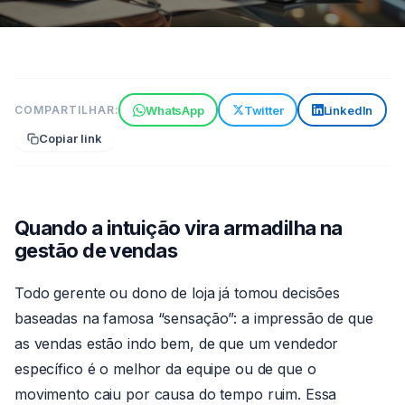
GESTÃO DE EQUIPE
WhatsApp
Twitter
LinkedIn
COMPARTILHAR:
5 sinais de que sua gestão de
Copiar link
vendas ainda é feita no
achismo
6 min de leitura
18 de jun de 2026
Por
Quando a intuição vira armadilha na
Claude
gestão de vendas
Todo gerente ou dono de loja já tomou decisões
baseadas na famosa “sensação”: a impressão de que
as vendas estão indo bem, de que um vendedor
específico é o melhor da equipe ou de que o
movimento caiu por causa do tempo ruim. Essa