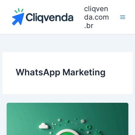
Ir
cliqven
para
da.com
o
.br
conteúdo
WhatsApp Marketing