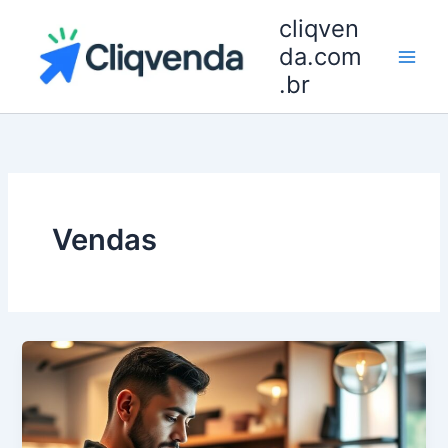
Ir
cliqven
para
da.com
o
.br
conteúdo
Vendas