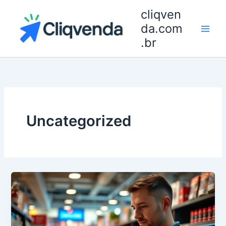
Ir
cliqven
para
da.com
o
.br
conteúdo
Uncategorized