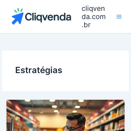
Ir
cliqven
para
da.com
o
.br
conteúdo
Estratégias