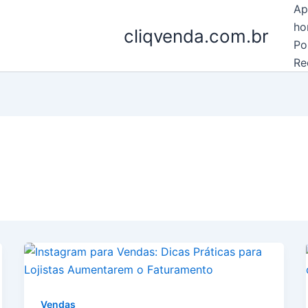
Ap
ho
cliqvenda.com.br
Po
Re
Vendas