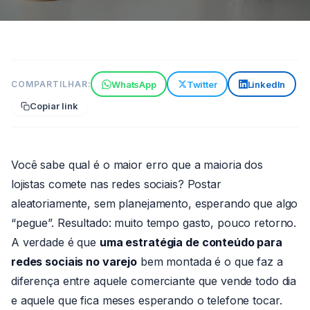
ESTRATÉGIAS
WhatsApp
Twitter
LinkedIn
COMPARTILHAR:
Como montar uma estratégia
Copiar link
de conteúdo para redes
sociais no varejo
8 min de leitura
29 de maio de 2026
Você sabe qual é o maior erro que a maioria dos
Por João
lojistas comete nas redes sociais? Postar
Paulo
aleatoriamente, sem planejamento, esperando que algo
“pegue”. Resultado: muito tempo gasto, pouco retorno.
A verdade é que
uma estratégia de conteúdo para
redes sociais no varejo
bem montada é o que faz a
diferença entre aquele comerciante que vende todo dia
e aquele que fica meses esperando o telefone tocar.