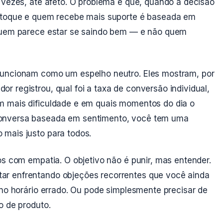
 vezes, até afeto. O problema é que, quando a decisão
estoque e quem recebe mais suporte é baseada em
 quem parece estar se saindo bem — e não quem
funcionam como um espelho neutro. Eles mostram, por
 registrou, qual foi a taxa de conversão individual,
m mais dificuldade e em quais momentos do dia o
conversa baseada em sentimento, você tem uma
mais justo para todos.
os com empatia. O objetivo não é punir, mas entender.
ar enfrentando objeções recorrentes que você ainda
 no horário errado. Ou pode simplesmente precisar de
o de produto.