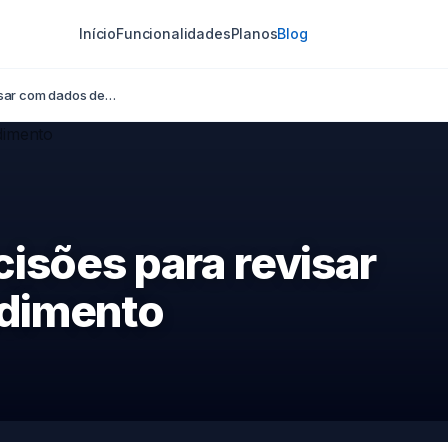
Início
Funcionalidades
Planos
Blog
visar com dados de…
isões para revisar
dimento