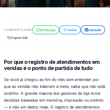
VENDAS
WhatsApp
Twitter
LinkedIn
COMPARTILHAR:
Registro de atendimentos em
Copiar link
vendas: guia prático para sua
equipe
6 min de leitura
26 de jun de 2026
Por
Por que o registro de atendimentos em
Claude
vendas é o ponto de partida de tudo
Se você já chegou ao fim do mês sem entender por
que as vendas não bateram a meta, saiba que não está
sozinho. A grande maioria dos gestores de loja toma
decisões baseadas em memória, impressão ou instinto
— e não em dados reais. O registro de atendimentos