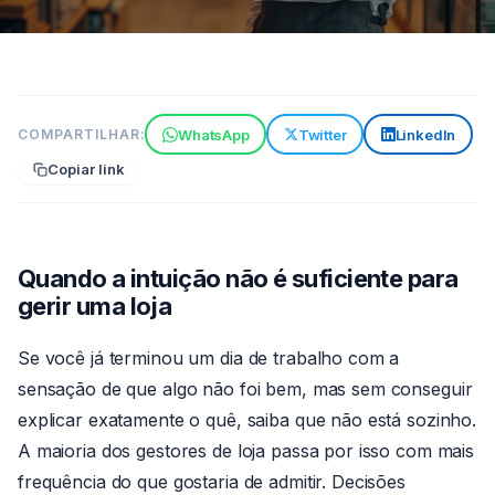
TECNOLOGIA
WhatsApp
Twitter
LinkedIn
COMPARTILHAR:
Gestor perdido: como dados
Copiar link
atendimento tempo real
trazem clareza
6 min de leitura
27 de jun de 2026
Por
Quando a intuição não é suficiente para
Claude
gerir uma loja
Se você já terminou um dia de trabalho com a
sensação de que algo não foi bem, mas sem conseguir
explicar exatamente o quê, saiba que não está sozinho.
A maioria dos gestores de loja passa por isso com mais
frequência do que gostaria de admitir. Decisões