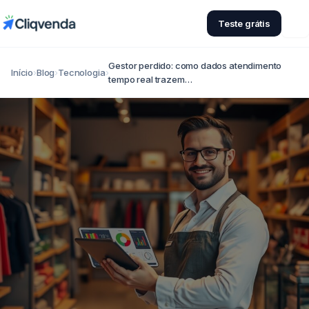
Teste grátis
Gestor perdido: como dados atendimento
Início
›
Blog
›
Tecnologia
›
tempo real trazem…