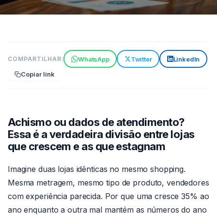
ESTRATÉGIAS
WhatsApp
Twitter
LinkedIn
COMPARTILHAR:
Dados de atendimento em
Copiar link
tempo real vs achismo: veja a
diferença
8 min de leitura
06 de jun de 2026
Por
Achismo ou dados de atendimento?
Claude
Essa é a verdadeira divisão entre lojas
que crescem e as que estagnam
Imagine duas lojas idênticas no mesmo shopping.
Mesma metragem, mesmo tipo de produto, vendedores
com experiência parecida. Por que uma cresce 35% ao
ano enquanto a outra mal mantém as números do ano