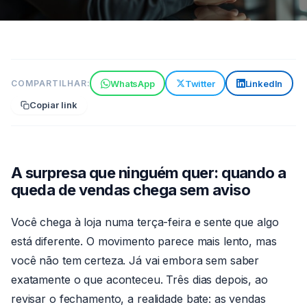
ESTRATÉGIAS
WhatsApp
Twitter
LinkedIn
COMPARTILHAR:
Detecção de queda de vendas:
Copiar link
identifique problemas antes do
prejuízo
7 min de leitura
09 de jun de 2026
Por
A surpresa que ninguém quer: quando a
Claude
queda de vendas chega sem aviso
Você chega à loja numa terça-feira e sente que algo
está diferente. O movimento parece mais lento, mas
você não tem certeza. Já vai embora sem saber
exatamente o que aconteceu. Três dias depois, ao
revisar o fechamento, a realidade bate: as vendas