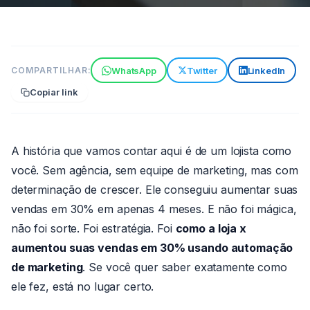
VENDAS
WhatsApp
Twitter
LinkedIn
COMPARTILHAR:
Estudo de Caso: Como a Loja X
Copiar link
Aumentou Suas Vendas em
30% Usando Automação de
Marketing
A história que vamos contar aqui é de um lojista como
6 min de leitura
08 de jun de 2026
você. Sem agência, sem equipe de marketing, mas com
Por João
Paulo
determinação de crescer. Ele conseguiu aumentar suas
vendas em 30% em apenas 4 meses. E não foi mágica,
não foi sorte. Foi estratégia. Foi
como a loja x
aumentou suas vendas em 30% usando automação
de marketing
. Se você quer saber exatamente como
ele fez, está no lugar certo.