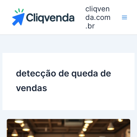
Ir
cliqven
para
da.com
o
.br
conteúdo
detecção de queda de
vendas