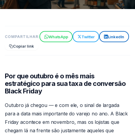
ESTRATÉGIAS
WhatsApp
Twitter
LinkedIn
COMPARTILHAR:
Outubro chegou: prepare sua
Copiar link
loja para Black Friday com taxa
de conversão em tempo real
7 min de leitura
24 de jun de 2026
Por
Por que outubro é o mês mais
Claude
estratégico para sua taxa de conversão
Black Friday
Outubro já chegou — e com ele, o sinal de largada
para a data mais importante do varejo no ano. A Black
Friday acontece em novembro, mas os lojistas que
chegam lá na frente são justamente aqueles que