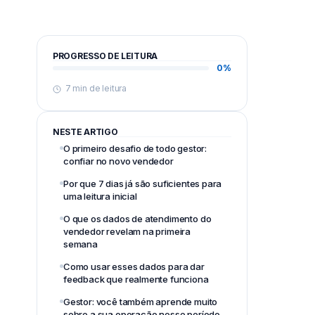
PROGRESSO DE LEITURA
0%
7 min de leitura
NESTE ARTIGO
O primeiro desafio de todo gestor:
confiar no novo vendedor
Por que 7 dias já são suficientes para
uma leitura inicial
O que os dados de atendimento do
vendedor revelam na primeira
semana
Como usar esses dados para dar
feedback que realmente funciona
Gestor: você também aprende muito
sobre a sua operação nesse período