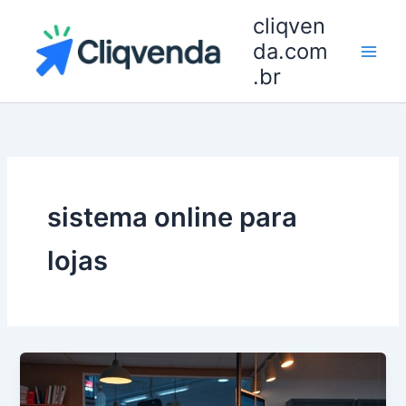
Ir
cliqven
para
da.com
o
.br
conteúdo
sistema online para
lojas