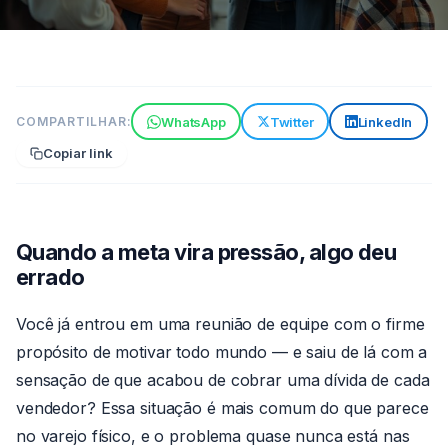
GESTÃO DE EQUIPE
WhatsApp
Twitter
LinkedIn
COMPARTILHAR:
Metas inteligentes: como
Copiar link
motivar sem parecer cobrador
de dívida
7 min de leitura
20 de jun de 2026
Por
Quando a meta vira pressão, algo deu
Claude
errado
Você já entrou em uma reunião de equipe com o firme
propósito de motivar todo mundo — e saiu de lá com a
sensação de que acabou de cobrar uma dívida de cada
vendedor? Essa situação é mais comum do que parece
no varejo físico, e o problema quase nunca está nas