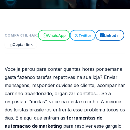
TECNOLOGIA
WhatsApp
Twitter
LinkedIn
COMPARTILHAR:
Ferramentas de automação de
Copiar link
marketing: qual a ideal para
você?
7 min de leitura
23 de maio de 2026
Voce ja parou para contar quantas horas por semana
Por João
gasta fazendo tarefas repetitivas na sua loja? Enviar
Paulo
mensagens, responder duvidas de cliente, acompanhar
carrinho abandonado, organizar contatos… Se a
resposta e “muitas”, voce nao esta sozinho. A maioria
dos lojistas brasileiros enfrenta esse problema todos os
dias. E e aqui que entram as
ferramentas de
automacao de marketing
para resolver esse gargalo