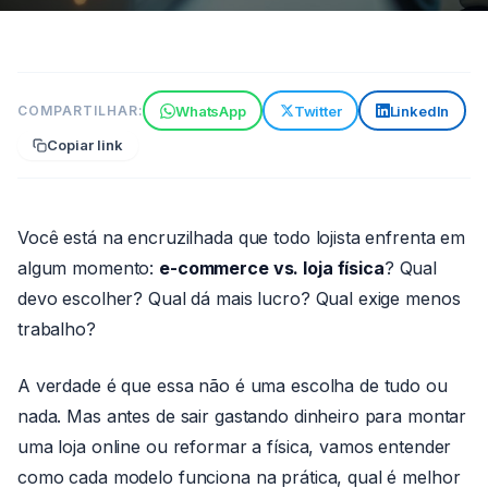
VENDAS
WhatsApp
Twitter
LinkedIn
COMPARTILHAR:
E-commerce vs. Loja Física:
Copiar link
qual o melhor para o seu
negócio?
8 min de leitura
17 de maio de 2026
Você está na encruzilhada que todo lojista enfrenta em
Por João
algum momento:
e-commerce vs. loja física
? Qual
Paulo
devo escolher? Qual dá mais lucro? Qual exige menos
trabalho?
A verdade é que essa não é uma escolha de tudo ou
nada. Mas antes de sair gastando dinheiro para montar
uma loja online ou reformar a física, vamos entender
como cada modelo funciona na prática, qual é melhor