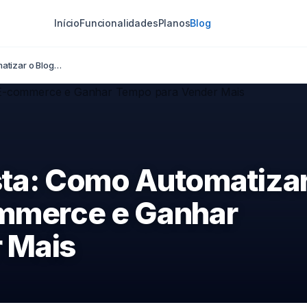
Início
Funcionalidades
Planos
Blog
matizar o Blog…
ista: Como Automatiza
ommerce e Ganhar
 Mais