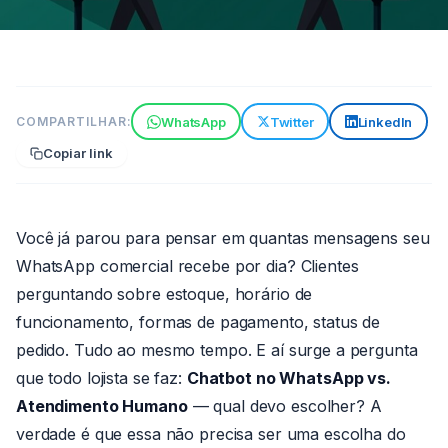
VENDAS
WhatsApp
Twitter
LinkedIn
COMPARTILHAR:
Comparativo: Chatbot no
Copiar link
WhatsApp vs. Atendimento
Humano
7 min de leitura
27 de maio de 2026
Você já parou para pensar em quantas mensagens seu
Por João
WhatsApp comercial recebe por dia? Clientes
Paulo
perguntando sobre estoque, horário de
funcionamento, formas de pagamento, status de
pedido. Tudo ao mesmo tempo. E aí surge a pergunta
que todo lojista se faz:
Chatbot no WhatsApp vs.
Atendimento Humano
— qual devo escolher? A
verdade é que essa não precisa ser uma escolha do