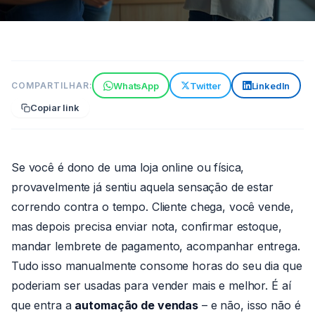
VENDAS
WhatsApp
Twitter
LinkedIn
COMPARTILHAR:
Automação de vendas: como
Copiar link
otimizar seu processo e
vender mais
7 min de leitura
21 de maio de 2026
Se você é dono de uma loja online ou física,
Por João
provavelmente já sentiu aquela sensação de estar
Paulo
correndo contra o tempo. Cliente chega, você vende,
mas depois precisa enviar nota, confirmar estoque,
mandar lembrete de pagamento, acompanhar entrega.
Tudo isso manualmente consome horas do seu dia que
poderiam ser usadas para vender mais e melhor. É aí
que entra a
automação de vendas
– e não, isso não é