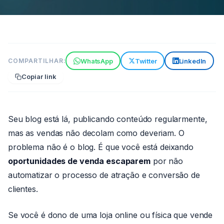
TECNOLOGIA
WhatsApp
Twitter
LinkedIn
COMPARTILHAR:
Automatize seu Blog
Copiar link
WordPress e Venda Mais: O
Guia Definitivo para Lojistas
6 min de leitura
17 de maio de 2026
Seu blog está lá, publicando conteúdo regularmente,
Por João
mas as vendas não decolam como deveriam. O
Paulo
problema não é o blog. É que você está deixando
oportunidades de venda escaparem
por não
automatizar o processo de atração e conversão de
clientes.
Se você é dono de uma loja online ou física que vende