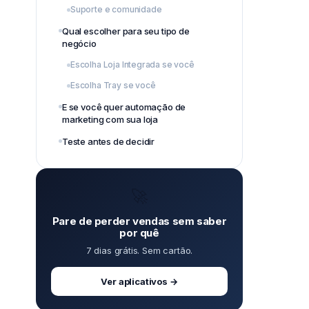
Suporte e comunidade
Qual escolher para seu tipo de
negócio
Escolha Loja Integrada se você
Escolha Tray se você
E se você quer automação de
marketing com sua loja
Teste antes de decidir
🚀
Pare de perder vendas sem saber
por quê
7 dias grátis. Sem cartão.
Ver aplicativos →