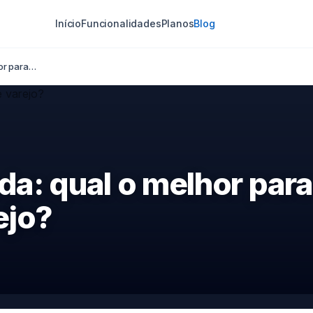
Início
Funcionalidades
Planos
Blog
hor para…
ada: qual o melhor para
ejo?