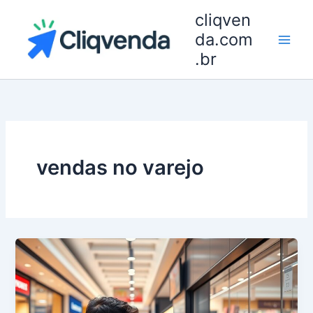
Ir
cliqven
para
da.com
o
.br
conteúdo
vendas no varejo