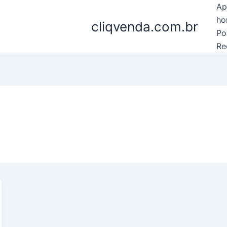
Ap
ho
cliqvenda.com.br
Po
Re