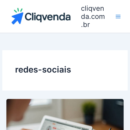
Ir
cliqven
para
da.com
o
.br
conteúdo
redes-sociais