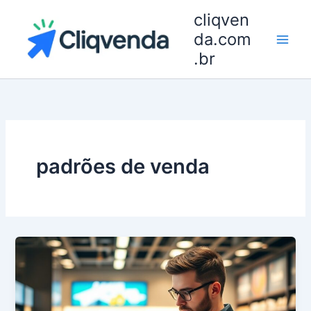
Ir
cliqven
para
da.com
o
.br
conteúdo
padrões de venda