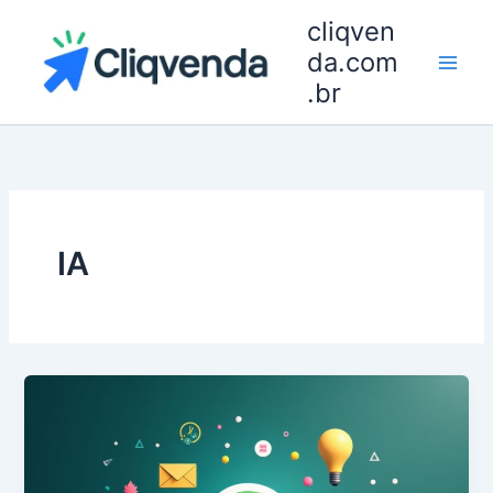
Ir
cliqven
para
da.com
o
.br
conteúdo
IA