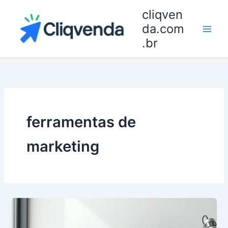
Ir
cliqven
para
da.com
o
.br
conteúdo
ferramentas de
marketing