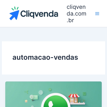
Ir
cliqven
para
da.com
o
.br
conteúdo
automacao-vendas