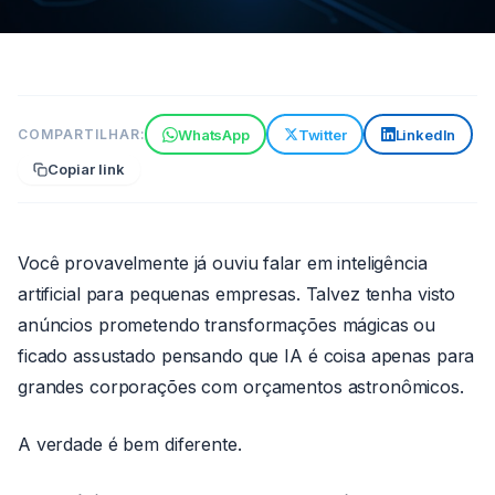
ESTRATÉGIAS
WhatsApp
Twitter
LinkedIn
COMPARTILHAR:
Inteligência Artificial para
Copiar link
Pequenas Empresas: Aumente
suas Vendas com IA
7 min de leitura
17 de maio de 2026
Você provavelmente já ouviu falar em inteligência
Por João
artificial para pequenas empresas. Talvez tenha visto
Paulo
anúncios prometendo transformações mágicas ou
ficado assustado pensando que IA é coisa apenas para
grandes corporações com orçamentos astronômicos.
A verdade é bem diferente.