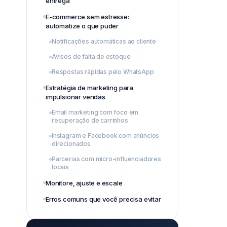
entrega
E-commerce sem estresse:
automatize o que puder
Notificações automáticas ao cliente
Avisos de falta de estoque
Respostas rápidas pelo WhatsApp
Estratégia de marketing para
impulsionar vendas
Email marketing com foco em
recuperação de carrinhos
Instagram e Facebook com anúncios
direcionados
Parcerias com micro-influenciadores
locais
Monitore, ajuste e escale
Erros comuns que você precisa evitar