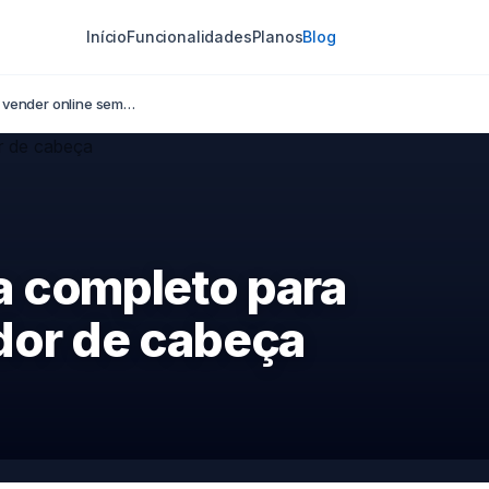
Início
Funcionalidades
Planos
Blog
 vender online sem…
a completo para
dor de cabeça