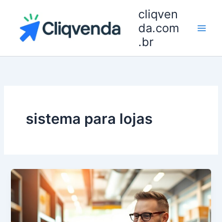
Ir
cliqven
para
da.com
o
.br
conteúdo
sistema para lojas