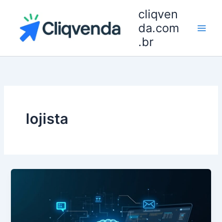
Ir
cliqven
para
da.com
o
.br
conteúdo
lojista