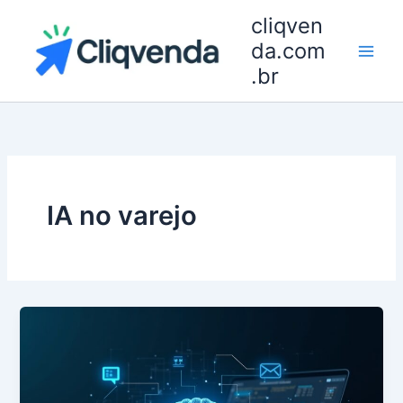
Ir
cliqven
para
da.com
o
.br
conteúdo
IA no varejo