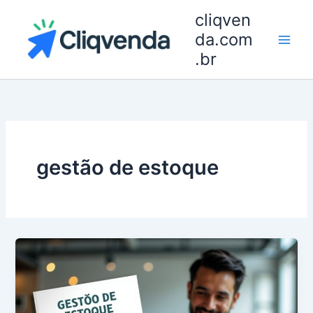
Ir
cliqven
para
da.com
o
.br
conteúdo
gestão de estoque